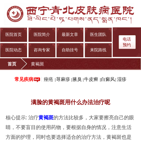
医院首页
医院简介
最新文章
医生团队
电话
预约
医院动态
咨询专家
自助挂号
来院路线
首页
黄褐斑
痤疮
荨麻疹
腋臭
牛皮癣
白癜风
湿疹
常见疾病
|
|
|
|
|
满脸的黄褐斑用什么办法治疗呢
核心提示: 治疗
黄褐斑
的方法比较多，大家要擦亮自己的眼
睛，不要盲目的使用药物，要根据自身的情况，注意生活
方面的护理，同时也要选择适合的治疗方法，黄褐斑也是