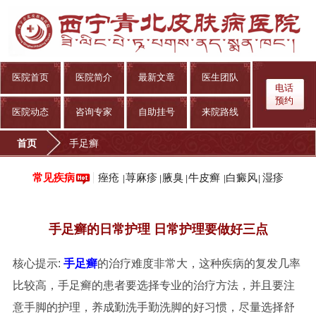
医院首页
医院简介
最新文章
医生团队
电话
预约
医院动态
咨询专家
自助挂号
来院路线
首页
手足癣
痤疮
荨麻疹
腋臭
牛皮癣
白癜风
湿疹
常见疾病
|
|
|
|
|
手足癣的日常护理 日常护理要做好三点
核心提示:
手足癣
的治疗难度非常大，这种疾病的复发几率
比较高，手足癣的患者要选择专业的治疗方法，并且要注
意手脚的护理，养成勤洗手勤洗脚的好习惯，尽量选择舒