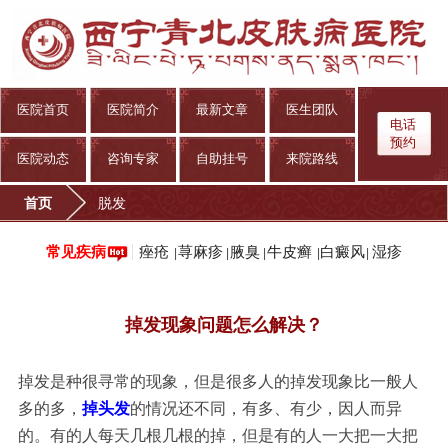
医院首页
医院简介
最新文章
医生团队
电话
预约
医院动态
咨询专家
自助挂号
来院路线
首页
脱发
痤疮
荨麻疹
腋臭
牛皮癣
白癜风
湿疹
常见疾病
|
|
|
|
|
掉发现象问题怎么解决？
掉发是种很寻常的现象，但是很多人的掉发现象比一般人
多的多，
掉头发
的情况还不同，有多、有少，因人而异
的。有的人每天几根几根的掉，但是有的人一大把一大把