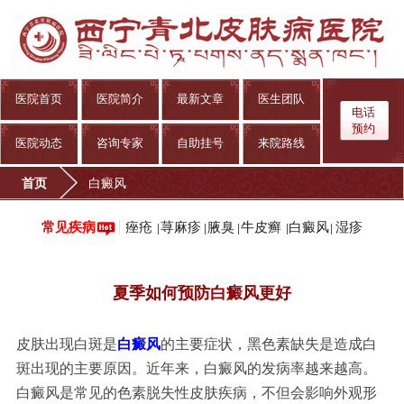
医院首页
医院简介
最新文章
医生团队
电话
预约
医院动态
咨询专家
自助挂号
来院路线
首页
白癜风
痤疮
荨麻疹
腋臭
牛皮癣
白癜风
湿疹
常见疾病
|
|
|
|
|
夏季如何预防白癜风更好
皮肤出现白斑是
白癜风
的主要症状，黑色素缺失是造成白
斑出现的主要原因。近年来，白癜风的发病率越来越高。
白癜风是常见的色素脱失性皮肤疾病，不但会影响外观形