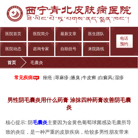
医院首页
医院简介
最新文章
医生团队
电话
预约
医院动态
咨询专家
自助挂号
来院路线
首页
毛囊炎
痤疮
荨麻疹
腋臭
牛皮癣
白癜风
湿疹
常见疾病
|
|
|
|
|
男性阴毛囊炎用什么药膏 涂抹四种药膏改善阴毛囊
炎
核心提示: 阴
毛囊炎
主要因为金黄色葡萄球菌感染毛囊所导
致的炎症，是一种严重的皮肤疾病，给较多男性朋友带来