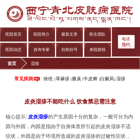
医院首页
医院简介
最新文章
医生团队
电话
预约
医院动态
咨询专家
自助挂号
来院路线
首页
湿疹
痤疮
荨麻疹
腋臭
牛皮癣
白癜风
湿疹
常见疾病
|
|
|
|
|
皮炎湿疹不能吃什么 饮食禁忌需注意
核心提示:
皮炎
湿疹
的产生原因十分的复杂，一般可分为内
因与外因，内因是指由于自身体质所引起的皮炎湿疹不适
症状，外因是由于环境所造成的皮炎湿疹的过敏性症状，