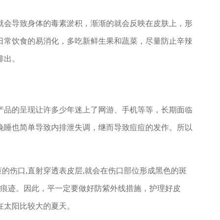
就会导致身体的毒素淤积，渐渐的就会反映在皮肤上，形
日常饮食的易消化，多吃新鲜生果和蔬菜，尽量防止辛辣
排出。
产品的呈现让许多少年迷上了网游、手机等等，长期面临
晚睡也简单导致内排泄失调，继而导致痘痘的发作。所以
。
痘的伤口,直射穿透表皮层,就会在伤口部位形成黑色的斑
伤痕迹。因此，平一定要做好防紫外线措施，护理好皮
在太阳比较大的夏天。