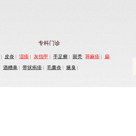
专科门诊
|
皮炎
|
湿疹
|
灰指甲
|
手足癣
|
斑秃
荨麻疹
|
扁
|
酒糟鼻
|
带状疱疹
|
毛囊炎
|
腋臭
|