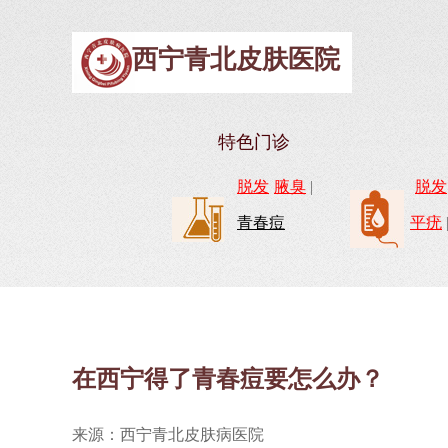
西宁青北皮肤医院
特色门诊
脱发
腋臭
|
脱发
青春痘
平疣
在西宁得了青春痘要怎么办？
来源：西宁青北皮肤病医院